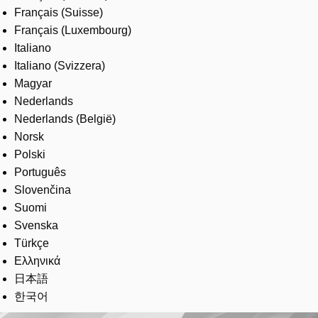
Français (Suisse)
Français (Luxembourg)
Italiano
Italiano (Svizzera)
Magyar
Nederlands
Nederlands (België)
Norsk
Polski
Português
Slovenčina
Suomi
Svenska
Türkçe
Ελληνικά
日本語
한국어