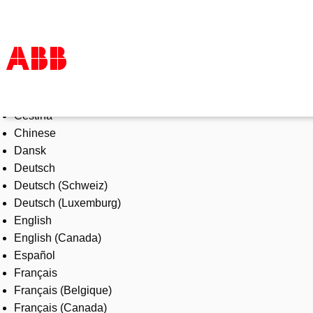
Select Language
Products & Solutions
Čeština
Industries
Chinese
Services
Dansk
About us
Deutsch
Where to buy
Deutsch (Schweiz)
Contact us
Deutsch (Luxemburg)
Careers
English
English (Canada)
Español
Français
Français (Belgique)
Français (Canada)