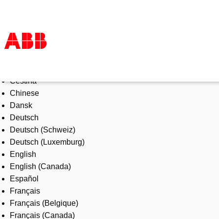
Select Language
Products & Solutions
Čeština
Industries
Chinese
Services
Dansk
About us
Deutsch
Where to buy
Deutsch (Schweiz)
Contact us
Deutsch (Luxemburg)
Careers
English
English (Canada)
Español
Français
Français (Belgique)
Français (Canada)