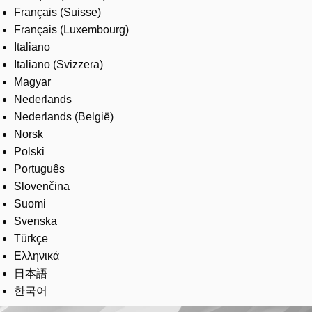
Français (Suisse)
Français (Luxembourg)
Italiano
Italiano (Svizzera)
Magyar
Nederlands
Nederlands (België)
Norsk
Polski
Português
Slovenčina
Suomi
Svenska
Türkçe
Ελληνικά
日本語
한국어