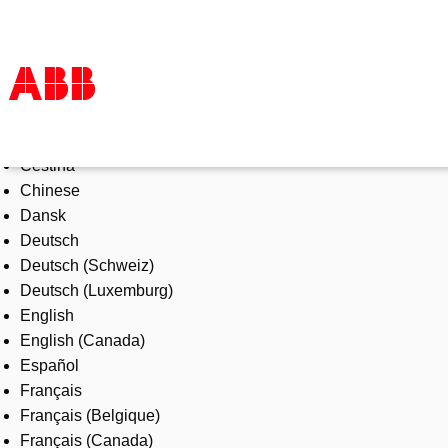
Select Language
Products & Solutions
Čeština
Industries
Chinese
Services
Dansk
About us
Deutsch
Where to buy
Deutsch (Schweiz)
Contact us
Deutsch (Luxemburg)
Careers
English
English (Canada)
Español
Français
Français (Belgique)
Français (Canada)