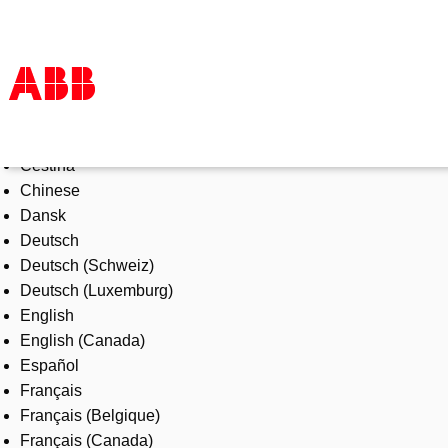
Select Language
Products & Solutions
Čeština
Industries
Chinese
Services
Dansk
About us
Deutsch
Where to buy
Deutsch (Schweiz)
Contact us
Deutsch (Luxemburg)
Careers
English
English (Canada)
Español
Français
Français (Belgique)
Français (Canada)