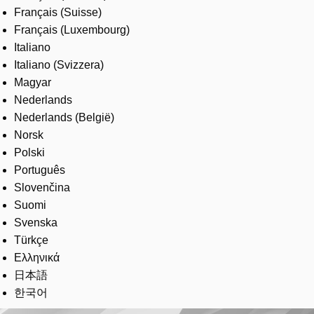
Français (Suisse)
Français (Luxembourg)
Italiano
Italiano (Svizzera)
Magyar
Nederlands
Nederlands (België)
Norsk
Polski
Português
Slovenčina
Suomi
Svenska
Türkçe
Ελληνικά
日本語
한국어