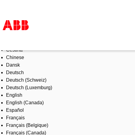
Select Language
Products & Solutions
Čeština
Industries
Chinese
Services
Dansk
About us
Deutsch
Where to buy
Deutsch (Schweiz)
Contact us
Deutsch (Luxemburg)
Careers
English
English (Canada)
Español
Français
Français (Belgique)
Français (Canada)