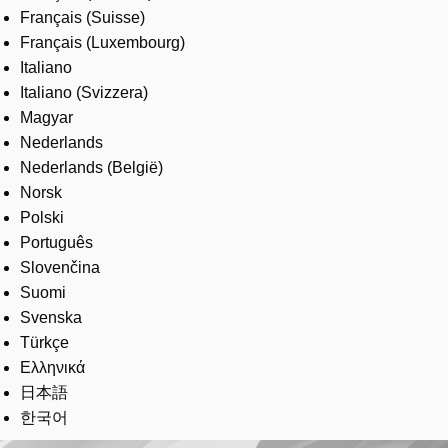
Français (Suisse)
Français (Luxembourg)
Italiano
Italiano (Svizzera)
Magyar
Nederlands
Nederlands (België)
Norsk
Polski
Português
Slovenčina
Suomi
Svenska
Türkçe
Ελληνικά
日本語
한국어