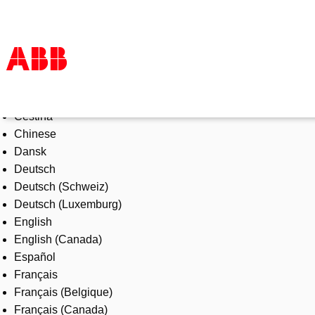
Select Language
Products & Solutions
Čeština
Industries
Chinese
Services
Dansk
About us
Deutsch
Where to buy
Deutsch (Schweiz)
Contact us
Deutsch (Luxemburg)
Careers
English
English (Canada)
Español
Français
Français (Belgique)
Français (Canada)