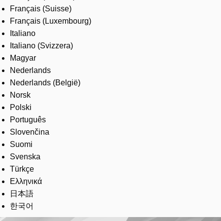
Français (Suisse)
Français (Luxembourg)
Italiano
Italiano (Svizzera)
Magyar
Nederlands
Nederlands (België)
Norsk
Polski
Português
Slovenčina
Suomi
Svenska
Türkçe
Ελληνικά
日本語
한국어