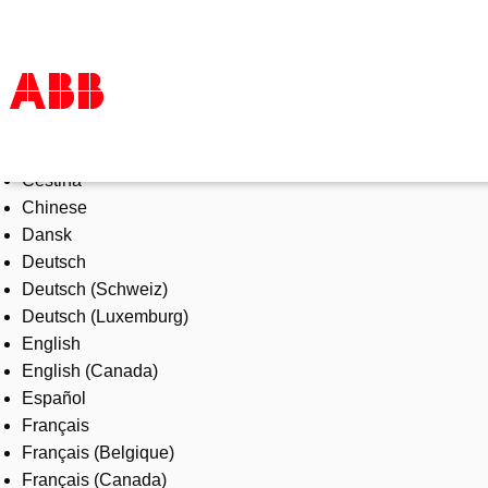
Select Language
Products & Solutions
Čeština
Industries
Chinese
Services
Dansk
About us
Deutsch
Where to buy
Deutsch (Schweiz)
Contact us
Deutsch (Luxemburg)
Careers
English
English (Canada)
Español
Français
Français (Belgique)
Français (Canada)