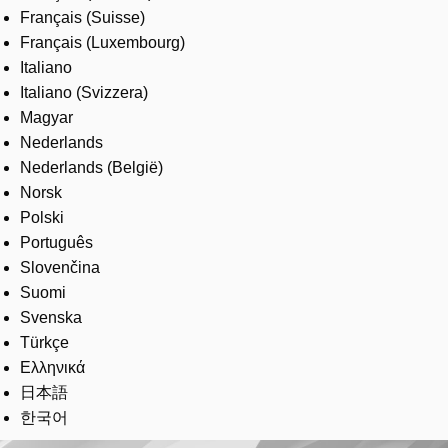
Français (Suisse)
Français (Luxembourg)
Italiano
Italiano (Svizzera)
Magyar
Nederlands
Nederlands (België)
Norsk
Polski
Português
Slovenčina
Suomi
Svenska
Türkçe
Ελληνικά
日本語
한국어