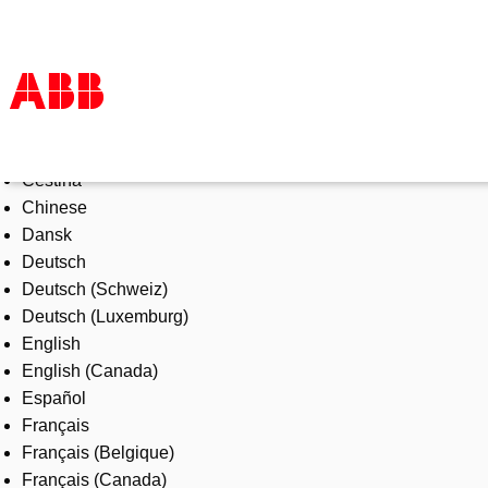
Select Language
Products & Solutions
Čeština
Industries
Chinese
Services
Dansk
About us
Deutsch
Where to buy
Deutsch (Schweiz)
Contact us
Deutsch (Luxemburg)
Careers
English
English (Canada)
Español
Français
Français (Belgique)
Français (Canada)