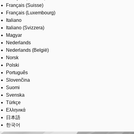
Français (Suisse)
Français (Luxembourg)
Italiano
Italiano (Svizzera)
Magyar
Nederlands
Nederlands (België)
Norsk
Polski
Português
Slovenčina
Suomi
Svenska
Türkçe
Ελληνικά
日本語
한국어