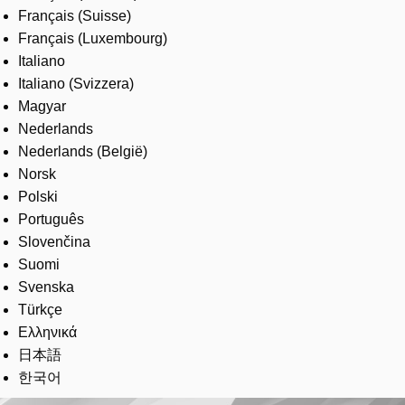
Français (Suisse)
Français (Luxembourg)
Italiano
Italiano (Svizzera)
Magyar
Nederlands
Nederlands (België)
Norsk
Polski
Português
Slovenčina
Suomi
Svenska
Türkçe
Ελληνικά
日本語
한국어