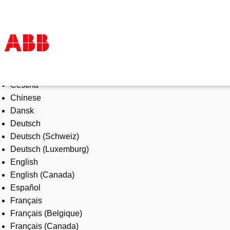
Select Language
Products & Solutions
Čeština
Industries
Chinese
Services
Dansk
About us
Deutsch
Where to buy
Deutsch (Schweiz)
Contact us
Deutsch (Luxemburg)
Careers
English
English (Canada)
Español
Français
Français (Belgique)
Français (Canada)