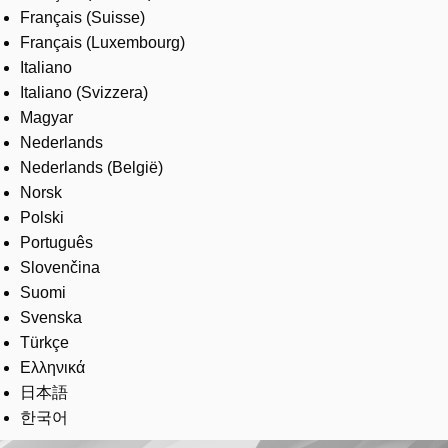
Français (Suisse)
Français (Luxembourg)
Italiano
Italiano (Svizzera)
Magyar
Nederlands
Nederlands (België)
Norsk
Polski
Português
Slovenčina
Suomi
Svenska
Türkçe
Ελληνικά
日本語
한국어