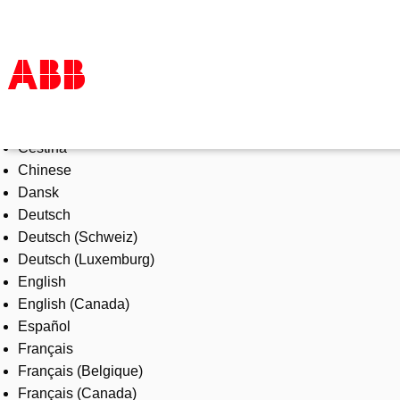
Select Language
Products & Solutions
Čeština
Industries
Chinese
Services
Dansk
About us
Deutsch
Where to buy
Deutsch (Schweiz)
Contact us
Deutsch (Luxemburg)
Careers
English
English (Canada)
Español
Français
Français (Belgique)
Français (Canada)