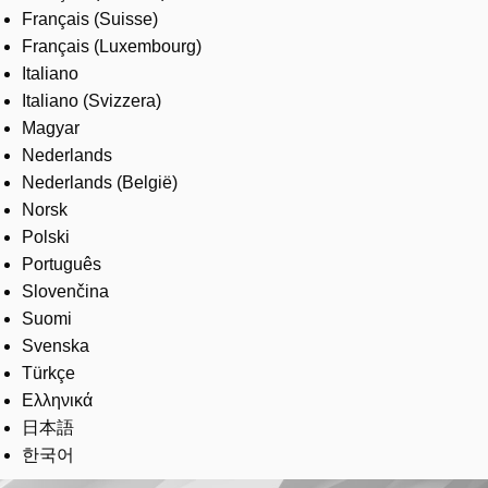
Français (Suisse)
Français (Luxembourg)
Italiano
Italiano (Svizzera)
Magyar
Nederlands
Nederlands (België)
Norsk
Polski
Português
Slovenčina
Suomi
Svenska
Türkçe
Ελληνικά
日本語
한국어