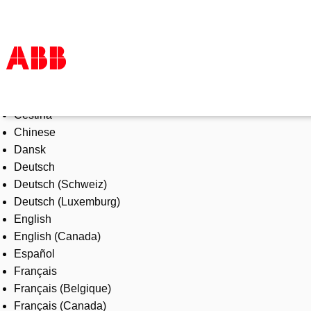
Select Language
Products & Solutions
Čeština
Industries
Chinese
Services
Dansk
About us
Deutsch
Where to buy
Deutsch (Schweiz)
Contact us
Deutsch (Luxemburg)
Careers
English
English (Canada)
Español
Français
Français (Belgique)
Français (Canada)