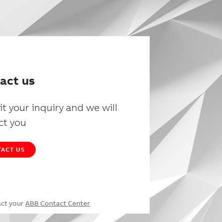
act us
t your inquiry and we will
ct you
ACT US
act your
ABB Contact Center