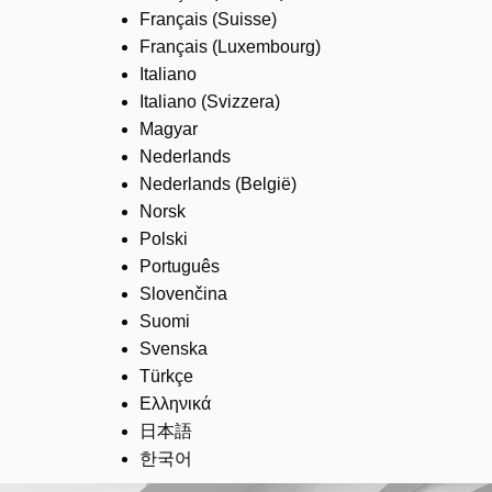
Français (Suisse)
Français (Luxembourg)
Italiano
Italiano (Svizzera)
Magyar
Nederlands
Nederlands (België)
Norsk
Polski
Português
Slovenčina
Suomi
Svenska
Türkçe
Ελληνικά
日本語
한국어