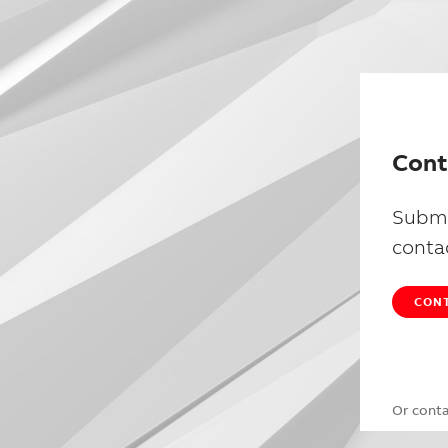
Cont
Submi
conta
CONT
Or cont