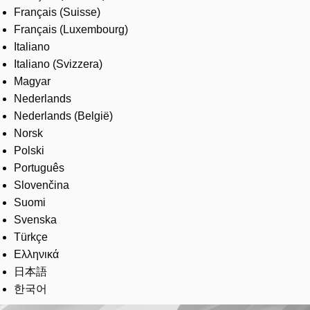
Français (Suisse)
Français (Luxembourg)
Italiano
Italiano (Svizzera)
Magyar
Nederlands
Nederlands (België)
Norsk
Polski
Português
Slovenčina
Suomi
Svenska
Türkçe
Ελληνικά
日本語
한국어