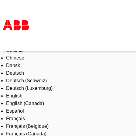
Select Language
Products & Solutions
Čeština
Industries
Chinese
Services
Dansk
About us
Deutsch
Where to buy
Deutsch (Schweiz)
Contact us
Deutsch (Luxemburg)
Careers
English
English (Canada)
Español
Français
Français (Belgique)
Français (Canada)