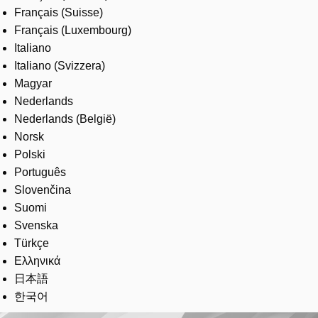
Français (Suisse)
Français (Luxembourg)
Italiano
Italiano (Svizzera)
Magyar
Nederlands
Nederlands (België)
Norsk
Polski
Português
Slovenčina
Suomi
Svenska
Türkçe
Ελληνικά
日本語
한국어