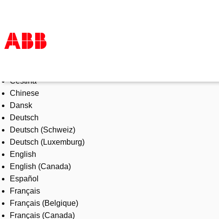
Select Language
Products & Solutions
Čeština
Industries
Chinese
Services
Dansk
About us
Deutsch
Where to buy
Deutsch (Schweiz)
Contact us
Deutsch (Luxemburg)
Careers
English
English (Canada)
Español
Français
Français (Belgique)
Français (Canada)