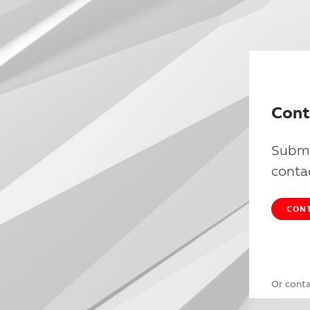
Cont
Submi
conta
CONT
Or cont