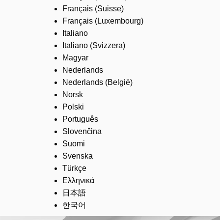
Français (Suisse)
Français (Luxembourg)
Italiano
Italiano (Svizzera)
Magyar
Nederlands
Nederlands (België)
Norsk
Polski
Português
Slovenčina
Suomi
Svenska
Türkçe
Ελληνικά
日本語
한국어