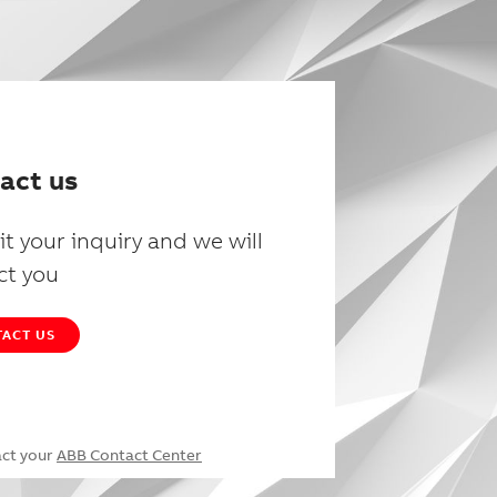
act us
t your inquiry and we will
ct you
ACT US
act your
ABB Contact Center