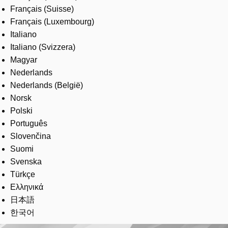
Français (Suisse)
Français (Luxembourg)
Italiano
Italiano (Svizzera)
Magyar
Nederlands
Nederlands (België)
Norsk
Polski
Português
Slovenčina
Suomi
Svenska
Türkçe
Ελληνικά
日本語
한국어