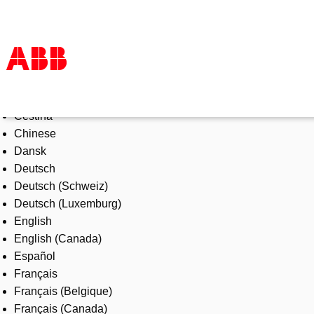
Select Language
Products & Solutions
Čeština
Industries
Chinese
Services
Dansk
About us
Deutsch
Where to buy
Deutsch (Schweiz)
Contact us
Deutsch (Luxemburg)
Careers
English
English (Canada)
Español
Français
Français (Belgique)
Français (Canada)