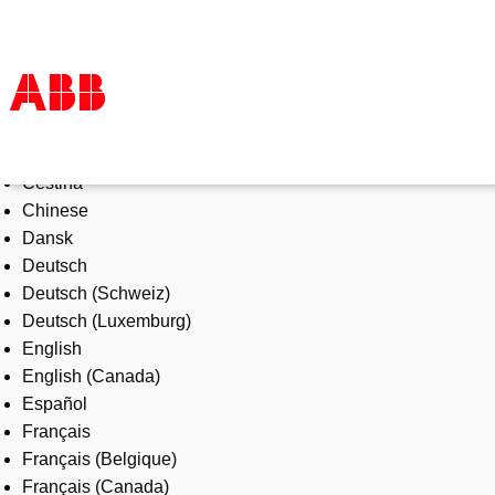
Select Language
Products & Solutions
Čeština
Industries
Chinese
Services
Dansk
About us
Deutsch
Where to buy
Deutsch (Schweiz)
Contact us
Deutsch (Luxemburg)
Careers
English
English (Canada)
Español
Français
Français (Belgique)
Français (Canada)