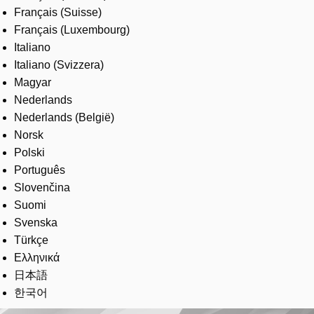
Français (Suisse)
Français (Luxembourg)
Italiano
Italiano (Svizzera)
Magyar
Nederlands
Nederlands (België)
Norsk
Polski
Português
Slovenčina
Suomi
Svenska
Türkçe
Ελληνικά
日本語
한국어