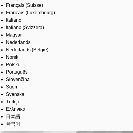
Français (Suisse)
Français (Luxembourg)
Italiano
Italiano (Svizzera)
Magyar
Nederlands
Nederlands (België)
Norsk
Polski
Português
Slovenčina
Suomi
Svenska
Türkçe
Ελληνικά
日本語
한국어