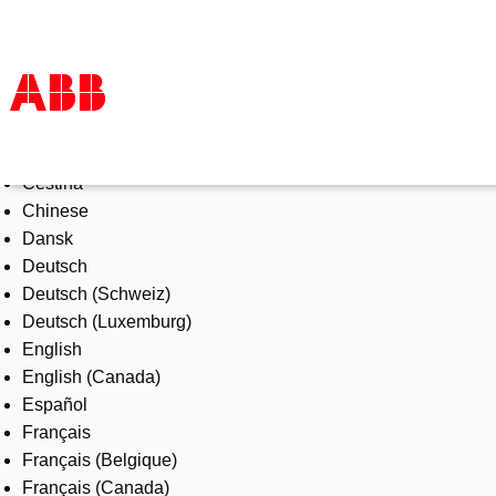
Select Language
Products & Solutions
Čeština
Industries
Chinese
Services
Dansk
About us
Deutsch
Where to buy
Deutsch (Schweiz)
Contact us
Deutsch (Luxemburg)
Careers
English
English (Canada)
Español
Français
Français (Belgique)
Français (Canada)