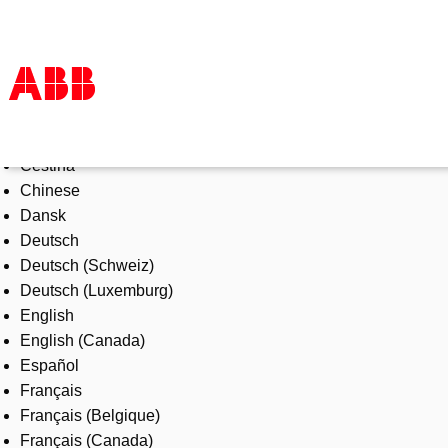
Select Language
Products & Solutions
Čeština
Industries
Chinese
Services
Dansk
About us
Deutsch
Where to buy
Deutsch (Schweiz)
Contact us
Deutsch (Luxemburg)
Careers
English
English (Canada)
Español
Français
Français (Belgique)
Français (Canada)