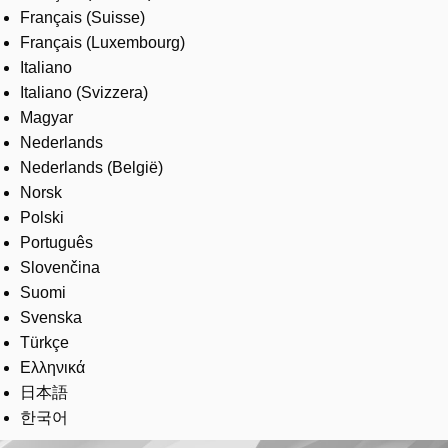
Français (Suisse)
Français (Luxembourg)
Italiano
Italiano (Svizzera)
Magyar
Nederlands
Nederlands (België)
Norsk
Polski
Português
Slovenčina
Suomi
Svenska
Türkçe
Ελληνικά
日本語
한국어