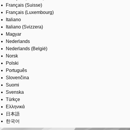
Français (Suisse)
Français (Luxembourg)
Italiano
Italiano (Svizzera)
Magyar
Nederlands
Nederlands (België)
Norsk
Polski
Português
Slovenčina
Suomi
Svenska
Türkçe
Ελληνικά
日本語
한국어