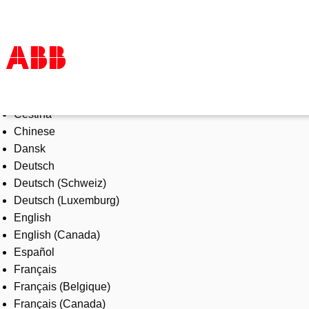
Select Language
Products & Solutions
Čeština
Industries
Chinese
Services
Dansk
About us
Deutsch
Where to buy
Deutsch (Schweiz)
Contact us
Deutsch (Luxemburg)
Careers
English
English (Canada)
Español
Français
Français (Belgique)
Français (Canada)