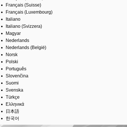
Français (Suisse)
Français (Luxembourg)
Italiano
Italiano (Svizzera)
Magyar
Nederlands
Nederlands (België)
Norsk
Polski
Português
Slovenčina
Suomi
Svenska
Türkçe
Ελληνικά
日本語
한국어