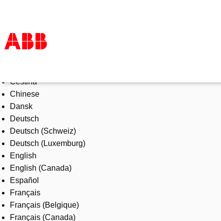
Select Language
Products & Solutions
Čeština
Industries
Chinese
Services
Dansk
About us
Deutsch
Where to buy
Deutsch (Schweiz)
Contact us
Deutsch (Luxemburg)
Careers
English
English (Canada)
Español
Français
Français (Belgique)
Français (Canada)