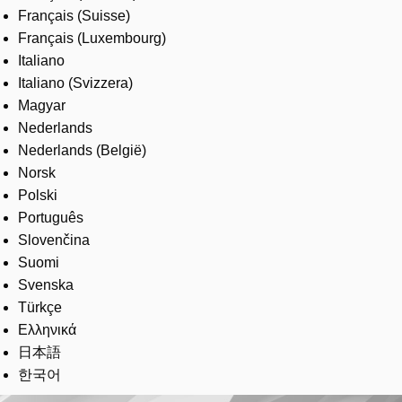
Français (Suisse)
Français (Luxembourg)
Italiano
Italiano (Svizzera)
Magyar
Nederlands
Nederlands (België)
Norsk
Polski
Português
Slovenčina
Suomi
Svenska
Türkçe
Ελληνικά
日本語
한국어