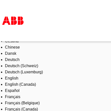
Select Language
Products & Solutions
Čeština
Industries
Chinese
Services
Dansk
About us
Deutsch
Where to buy
Deutsch (Schweiz)
Contact us
Deutsch (Luxemburg)
Careers
English
English (Canada)
Español
Français
Français (Belgique)
Français (Canada)