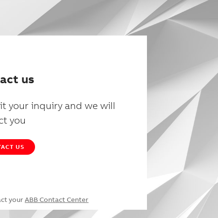
act us
t your inquiry and we will
ct you
ACT US
act your
ABB Contact Center