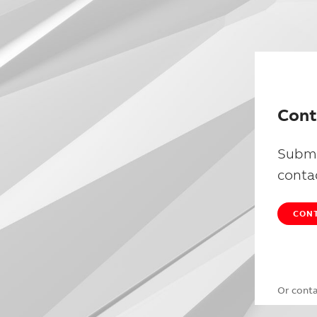
Cont
Submi
conta
CONT
Or cont