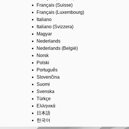
Français (Suisse)
Français (Luxembourg)
Italiano
Italiano (Svizzera)
Magyar
Nederlands
Nederlands (België)
Norsk
Polski
Português
Slovenčina
Suomi
Svenska
Türkçe
Ελληνικά
日本語
한국어