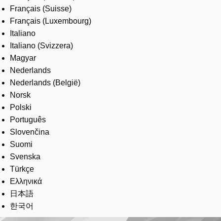
Français (Suisse)
Français (Luxembourg)
Italiano
Italiano (Svizzera)
Magyar
Nederlands
Nederlands (België)
Norsk
Polski
Português
Slovenčina
Suomi
Svenska
Türkçe
Ελληνικά
日本語
한국어