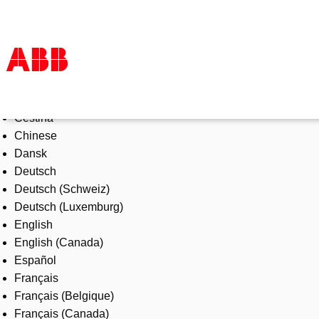
Select Language
Products & Solutions
Čeština
Industries
Chinese
Services
Dansk
About us
Deutsch
Where to buy
Deutsch (Schweiz)
Contact us
Deutsch (Luxemburg)
Careers
English
English (Canada)
Español
Français
Français (Belgique)
Français (Canada)