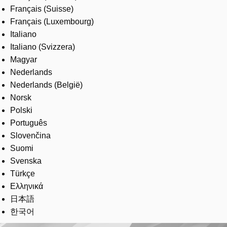
Français (Suisse)
Français (Luxembourg)
Italiano
Italiano (Svizzera)
Magyar
Nederlands
Nederlands (België)
Norsk
Polski
Português
Slovenčina
Suomi
Svenska
Türkçe
Ελληνικά
日本語
한국어