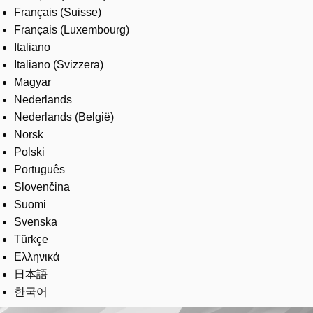
Français (Suisse)
Français (Luxembourg)
Italiano
Italiano (Svizzera)
Magyar
Nederlands
Nederlands (België)
Norsk
Polski
Português
Slovenčina
Suomi
Svenska
Türkçe
Ελληνικά
日本語
한국어