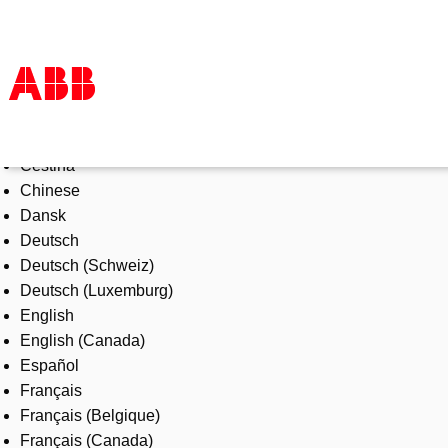
Select Language
Products & Solutions
Čeština
Industries
Chinese
Services
Dansk
About us
Deutsch
Where to buy
Deutsch (Schweiz)
Contact us
Deutsch (Luxemburg)
Careers
English
English (Canada)
Español
Français
Français (Belgique)
Français (Canada)