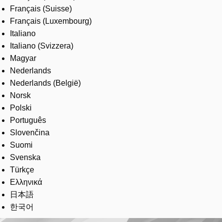
Français (Suisse)
Français (Luxembourg)
Italiano
Italiano (Svizzera)
Magyar
Nederlands
Nederlands (België)
Norsk
Polski
Português
Slovenčina
Suomi
Svenska
Türkçe
Ελληνικά
日本語
한국어