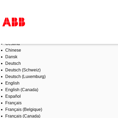
Select Language
Products & Solutions
Čeština
Industries
Chinese
Services
Dansk
About us
Deutsch
Where to buy
Deutsch (Schweiz)
Contact us
Deutsch (Luxemburg)
Careers
English
English (Canada)
Español
Français
Français (Belgique)
Français (Canada)