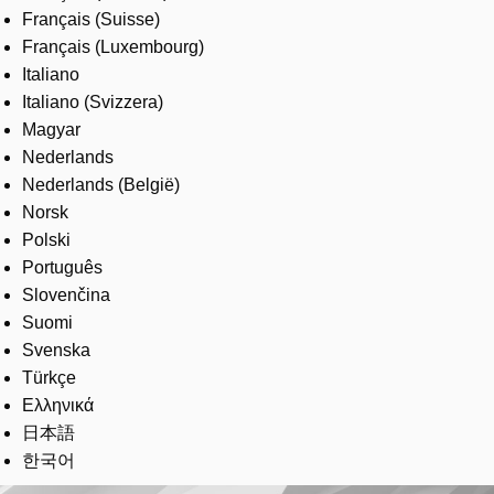
Français (Suisse)
Français (Luxembourg)
Italiano
Italiano (Svizzera)
Magyar
Nederlands
Nederlands (België)
Norsk
Polski
Português
Slovenčina
Suomi
Svenska
Türkçe
Ελληνικά
日本語
한국어