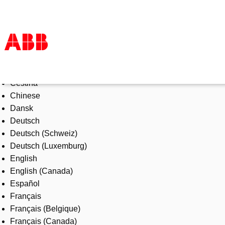
Select Language
Products & Solutions
Čeština
Industries
Chinese
Services
Dansk
About us
Deutsch
Where to buy
Deutsch (Schweiz)
Contact us
Deutsch (Luxemburg)
Careers
English
English (Canada)
Español
Français
Français (Belgique)
Français (Canada)