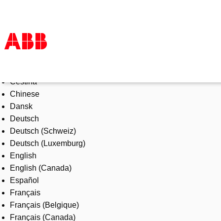
Select Language
Products & Solutions
Čeština
Industries
Chinese
Services
Dansk
About us
Deutsch
Where to buy
Deutsch (Schweiz)
Contact us
Deutsch (Luxemburg)
Careers
English
English (Canada)
Español
Français
Français (Belgique)
Français (Canada)