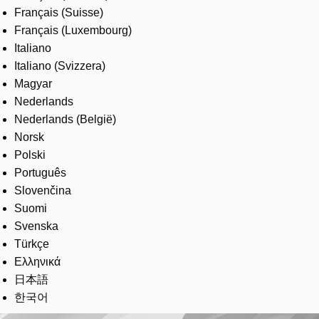
Français (Suisse)
Français (Luxembourg)
Italiano
Italiano (Svizzera)
Magyar
Nederlands
Nederlands (België)
Norsk
Polski
Português
Slovenčina
Suomi
Svenska
Türkçe
Ελληνικά
日本語
한국어