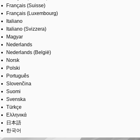
Français (Suisse)
Français (Luxembourg)
Italiano
Italiano (Svizzera)
Magyar
Nederlands
Nederlands (België)
Norsk
Polski
Português
Slovenčina
Suomi
Svenska
Türkçe
Ελληνικά
日本語
한국어