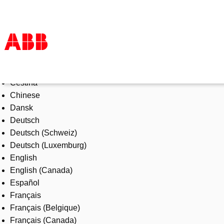
Select Language
Products & Solutions
Čeština
Industries
Chinese
Services
Dansk
About us
Deutsch
Where to buy
Deutsch (Schweiz)
Contact us
Deutsch (Luxemburg)
Careers
English
English (Canada)
Español
Français
Français (Belgique)
Français (Canada)