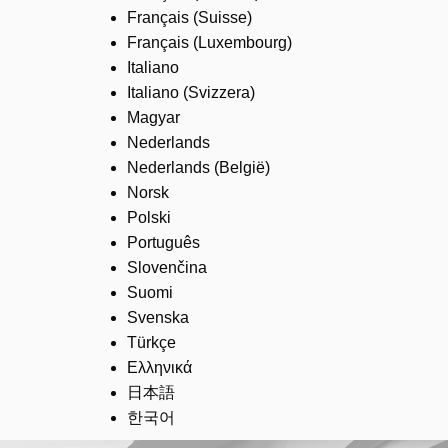
Français (Suisse)
Français (Luxembourg)
Italiano
Italiano (Svizzera)
Magyar
Nederlands
Nederlands (België)
Norsk
Polski
Português
Slovenčina
Suomi
Svenska
Türkçe
Ελληνικά
日本語
한국어