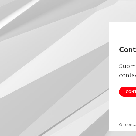
Cont
Submi
conta
CONT
Or cont