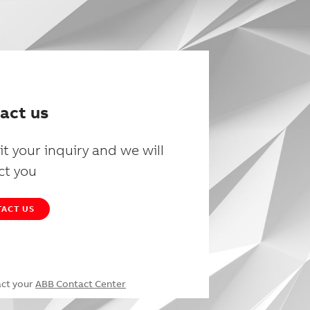
act us
t your inquiry and we will
ct you
ACT US
act your
ABB Contact Center