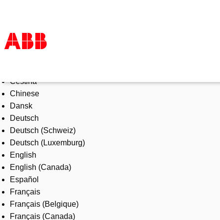
Select Language
Products & Solutions
Čeština
Industries
Chinese
Services
Dansk
About us
Deutsch
Where to buy
Deutsch (Schweiz)
Contact us
Deutsch (Luxemburg)
Careers
English
English (Canada)
Español
Français
Français (Belgique)
Français (Canada)