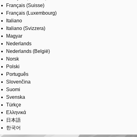
Français (Suisse)
Français (Luxembourg)
Italiano
Italiano (Svizzera)
Magyar
Nederlands
Nederlands (België)
Norsk
Polski
Português
Slovenčina
Suomi
Svenska
Türkçe
Ελληνικά
日本語
한국어