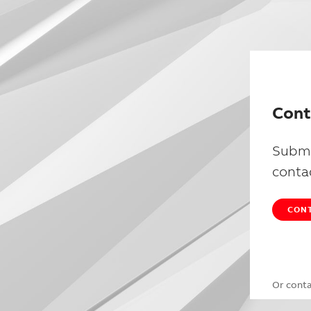
Cont
Submi
conta
CONT
Or cont