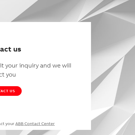
act us
t your inquiry and we will
ct you
ACT US
act your
ABB Contact Center