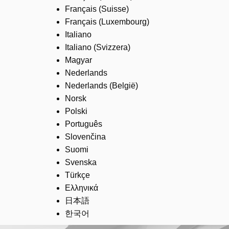
Français (Suisse)
Français (Luxembourg)
Italiano
Italiano (Svizzera)
Magyar
Nederlands
Nederlands (België)
Norsk
Polski
Português
Slovenčina
Suomi
Svenska
Türkçe
Ελληνικά
日本語
한국어