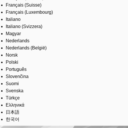
Français (Suisse)
Français (Luxembourg)
Italiano
Italiano (Svizzera)
Magyar
Nederlands
Nederlands (België)
Norsk
Polski
Português
Slovenčina
Suomi
Svenska
Türkçe
Ελληνικά
日本語
한국어