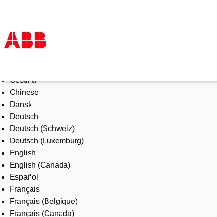
Select Language
Products & Solutions
Čeština
Industries
Chinese
Services
Dansk
About us
Deutsch
Where to buy
Deutsch (Schweiz)
Contact us
Deutsch (Luxemburg)
Careers
English
English (Canada)
Español
Français
Français (Belgique)
Français (Canada)