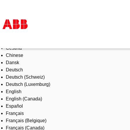
Select Language
Products & Solutions
Čeština
Industries
Chinese
Services
Dansk
About us
Deutsch
Where to buy
Deutsch (Schweiz)
Contact us
Deutsch (Luxemburg)
Careers
English
English (Canada)
Español
Français
Français (Belgique)
Français (Canada)