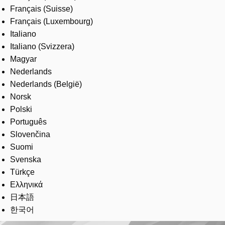
Français (Suisse)
Français (Luxembourg)
Italiano
Italiano (Svizzera)
Magyar
Nederlands
Nederlands (België)
Norsk
Polski
Português
Slovenčina
Suomi
Svenska
Türkçe
Ελληνικά
日本語
한국어