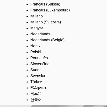
Français (Suisse)
Français (Luxembourg)
Italiano
Italiano (Svizzera)
Magyar
Nederlands
Nederlands (België)
Norsk
Polski
Português
Slovenčina
Suomi
Svenska
Türkçe
Ελληνικά
日本語
한국어