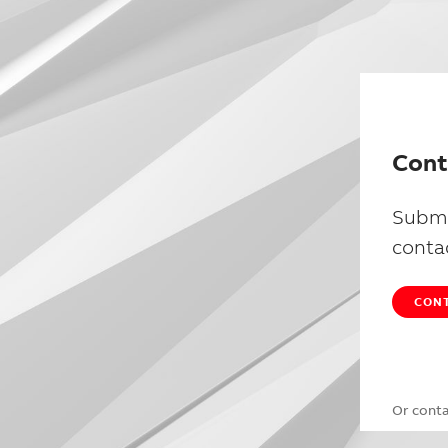
Cont
Submi
conta
CONT
Or cont