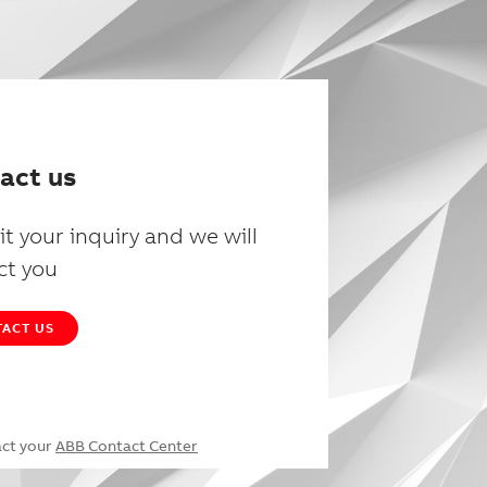
act us
t your inquiry and we will
ct you
ACT US
act your
ABB Contact Center