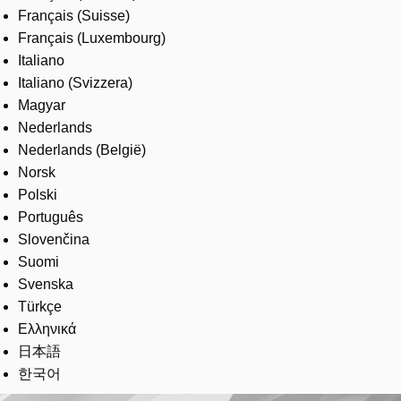
Français (Suisse)
Français (Luxembourg)
Italiano
Italiano (Svizzera)
Magyar
Nederlands
Nederlands (België)
Norsk
Polski
Português
Slovenčina
Suomi
Svenska
Türkçe
Ελληνικά
日本語
한국어