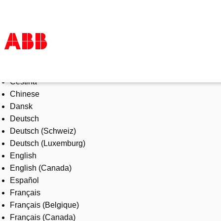
Select Language
Products & Solutions
Čeština
Industries
Chinese
Services
Dansk
About us
Deutsch
Where to buy
Deutsch (Schweiz)
Contact us
Deutsch (Luxemburg)
Careers
English
English (Canada)
Español
Français
Français (Belgique)
Français (Canada)