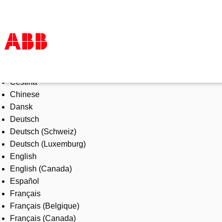
Select Language
Products & Solutions
Čeština
Industries
Chinese
Services
Dansk
About us
Deutsch
Where to buy
Deutsch (Schweiz)
Contact us
Deutsch (Luxemburg)
Careers
English
English (Canada)
Español
Français
Français (Belgique)
Français (Canada)