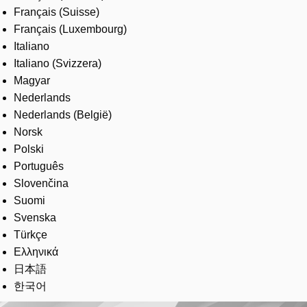
Français (Suisse)
Français (Luxembourg)
Italiano
Italiano (Svizzera)
Magyar
Nederlands
Nederlands (België)
Norsk
Polski
Português
Slovenčina
Suomi
Svenska
Türkçe
Ελληνικά
日本語
한국어