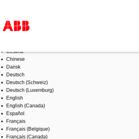
Select Language
Products & Solutions
Čeština
Industries
Chinese
Services
Dansk
About us
Deutsch
Where to buy
Deutsch (Schweiz)
Contact us
Deutsch (Luxemburg)
Careers
English
English (Canada)
Español
Français
Français (Belgique)
Français (Canada)