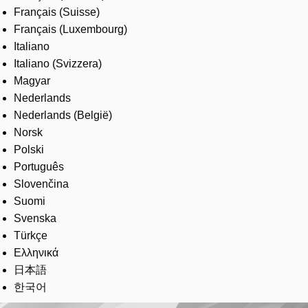
Français (Suisse)
Français (Luxembourg)
Italiano
Italiano (Svizzera)
Magyar
Nederlands
Nederlands (België)
Norsk
Polski
Português
Slovenčina
Suomi
Svenska
Türkçe
Ελληνικά
日本語
한국어