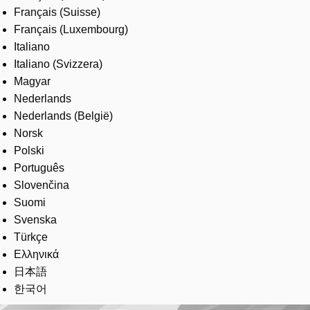
Français (Suisse)
Français (Luxembourg)
Italiano
Italiano (Svizzera)
Magyar
Nederlands
Nederlands (België)
Norsk
Polski
Português
Slovenčina
Suomi
Svenska
Türkçe
Ελληνικά
日本語
한국어