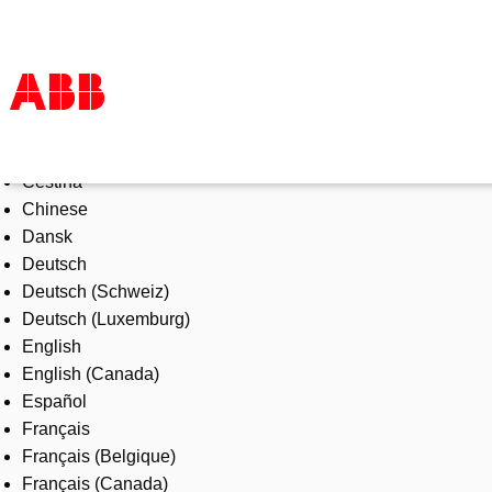
Select Language
Products & Solutions
Čeština
Industries
Chinese
Services
Dansk
About us
Deutsch
Where to buy
Deutsch (Schweiz)
Contact us
Deutsch (Luxemburg)
Careers
English
English (Canada)
Español
Français
Français (Belgique)
Français (Canada)