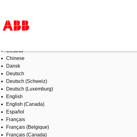
Select Language
Products & Solutions
Čeština
Industries
Chinese
Services
Dansk
About us
Deutsch
Where to buy
Deutsch (Schweiz)
Contact us
Deutsch (Luxemburg)
Careers
English
English (Canada)
Español
Français
Français (Belgique)
Français (Canada)