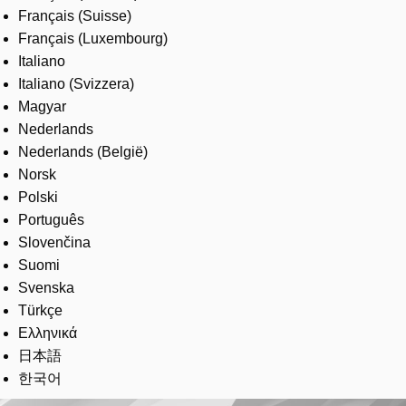
Français (Suisse)
Français (Luxembourg)
Italiano
Italiano (Svizzera)
Magyar
Nederlands
Nederlands (België)
Norsk
Polski
Português
Slovenčina
Suomi
Svenska
Türkçe
Ελληνικά
日本語
한국어