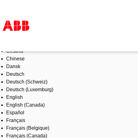
Select Language
Products & Solutions
Čeština
Industries
Chinese
Services
Dansk
About us
Deutsch
Where to buy
Deutsch (Schweiz)
Contact us
Deutsch (Luxemburg)
Careers
English
English (Canada)
Español
Français
Français (Belgique)
Français (Canada)