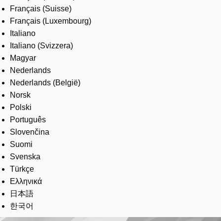
Français (Suisse)
Français (Luxembourg)
Italiano
Italiano (Svizzera)
Magyar
Nederlands
Nederlands (België)
Norsk
Polski
Português
Slovenčina
Suomi
Svenska
Türkçe
Ελληνικά
日本語
한국어