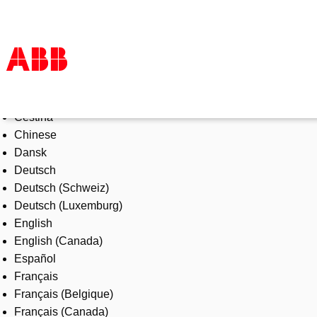
Select Language
Products & Solutions
Čeština
Industries
Chinese
Services
Dansk
About us
Deutsch
Where to buy
Deutsch (Schweiz)
Contact us
Deutsch (Luxemburg)
Careers
English
English (Canada)
Español
Français
Français (Belgique)
Français (Canada)