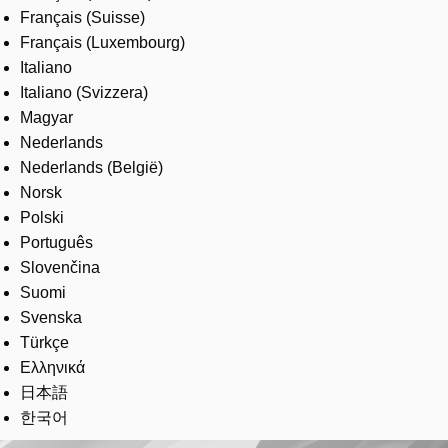
Français (Suisse)
Français (Luxembourg)
Italiano
Italiano (Svizzera)
Magyar
Nederlands
Nederlands (België)
Norsk
Polski
Português
Slovenčina
Suomi
Svenska
Türkçe
Ελληνικά
日本語
한국어