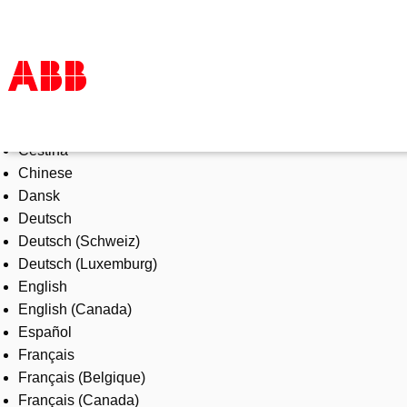
Select Language
Products & Solutions
Čeština
Industries
Chinese
Services
Dansk
About us
Deutsch
Where to buy
Deutsch (Schweiz)
Contact us
Deutsch (Luxemburg)
Careers
English
English (Canada)
Español
Français
Français (Belgique)
Français (Canada)