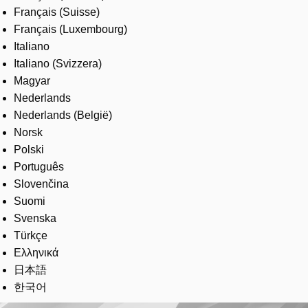
Français (Suisse)
Français (Luxembourg)
Italiano
Italiano (Svizzera)
Magyar
Nederlands
Nederlands (België)
Norsk
Polski
Português
Slovenčina
Suomi
Svenska
Türkçe
Ελληνικά
日本語
한국어