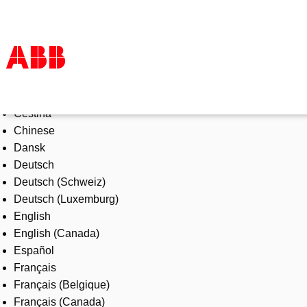
Select Language
Products & Solutions
Čeština
Industries
Chinese
Services
Dansk
About us
Deutsch
Where to buy
Deutsch (Schweiz)
Contact us
Deutsch (Luxemburg)
Careers
English
English (Canada)
Español
Français
Français (Belgique)
Français (Canada)