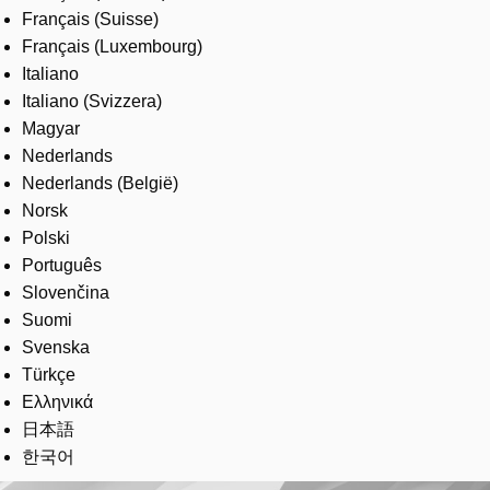
Français (Suisse)
Français (Luxembourg)
Italiano
Italiano (Svizzera)
Magyar
Nederlands
Nederlands (België)
Norsk
Polski
Português
Slovenčina
Suomi
Svenska
Türkçe
Ελληνικά
日本語
한국어