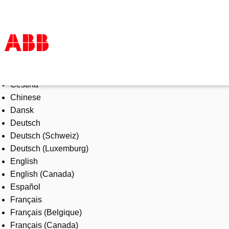
Select Language
Products & Solutions
Čeština
Industries
Chinese
Services
Dansk
About us
Deutsch
Where to buy
Deutsch (Schweiz)
Contact us
Deutsch (Luxemburg)
Careers
English
English (Canada)
Español
Français
Français (Belgique)
Français (Canada)