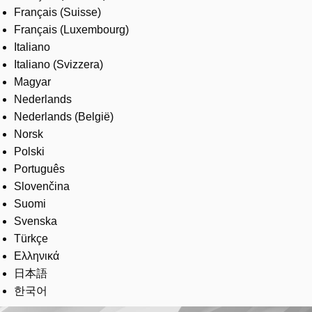
Français (Suisse)
Français (Luxembourg)
Italiano
Italiano (Svizzera)
Magyar
Nederlands
Nederlands (België)
Norsk
Polski
Português
Slovenčina
Suomi
Svenska
Türkçe
Ελληνικά
日本語
한국어