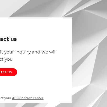
act us
t your inquiry and we will
ct you
ACT US
act your
ABB Contact Center