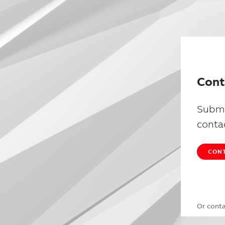
Cont
Submi
conta
CONT
Or cont