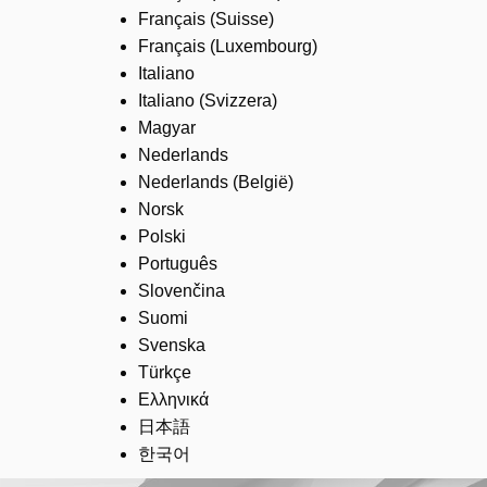
Français (Suisse)
Français (Luxembourg)
Italiano
Italiano (Svizzera)
Magyar
Nederlands
Nederlands (België)
Norsk
Polski
Português
Slovenčina
Suomi
Svenska
Türkçe
Ελληνικά
日本語
한국어