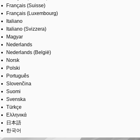
Français (Suisse)
Français (Luxembourg)
Italiano
Italiano (Svizzera)
Magyar
Nederlands
Nederlands (België)
Norsk
Polski
Português
Slovenčina
Suomi
Svenska
Türkçe
Ελληνικά
日本語
한국어