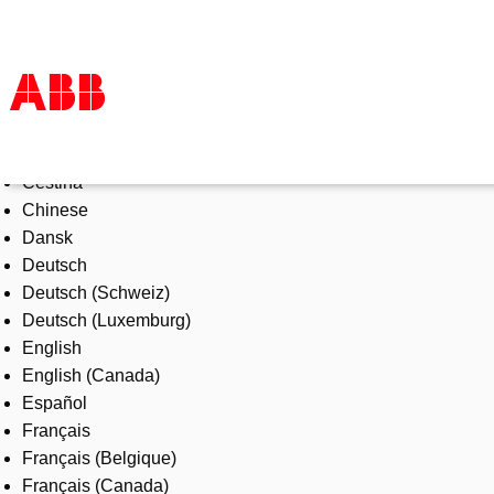
Select Language
Products & Solutions
Čeština
Industries
Chinese
Services
Dansk
About us
Deutsch
Where to buy
Deutsch (Schweiz)
Contact us
Deutsch (Luxemburg)
Careers
English
English (Canada)
Español
Français
Français (Belgique)
Français (Canada)