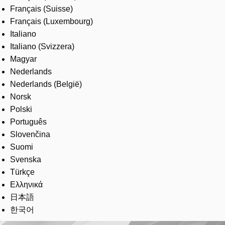
Français (Suisse)
Français (Luxembourg)
Italiano
Italiano (Svizzera)
Magyar
Nederlands
Nederlands (België)
Norsk
Polski
Português
Slovenčina
Suomi
Svenska
Türkçe
Ελληνικά
日本語
한국어