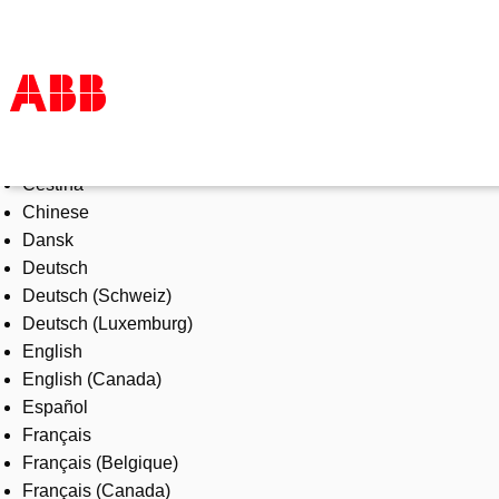
Select Language
Products & Solutions
Čeština
Industries
Chinese
Services
Dansk
About us
Deutsch
Where to buy
Deutsch (Schweiz)
Contact us
Deutsch (Luxemburg)
Careers
English
English (Canada)
Español
Français
Français (Belgique)
Français (Canada)