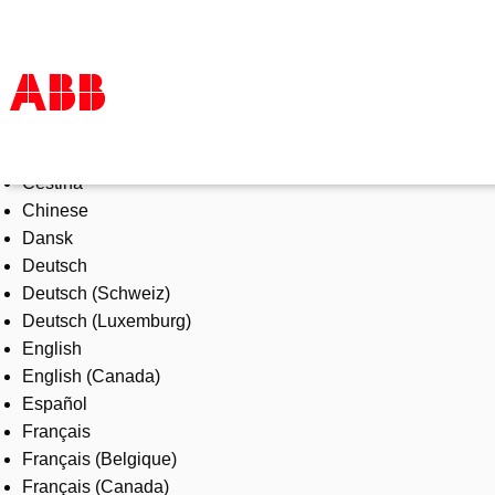
Select Language
Products & Solutions
Čeština
Industries
Chinese
Services
Dansk
About us
Deutsch
Where to buy
Deutsch (Schweiz)
Contact us
Deutsch (Luxemburg)
Careers
English
English (Canada)
Español
Français
Français (Belgique)
Français (Canada)