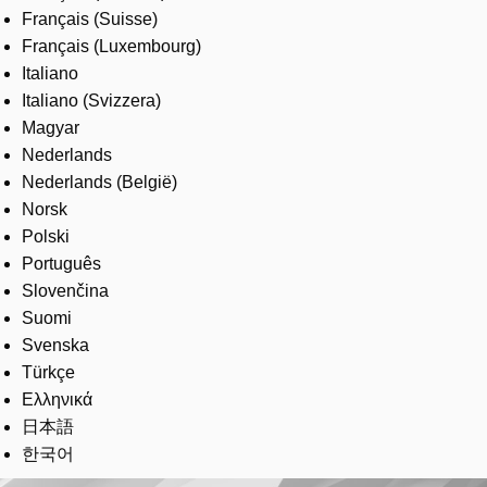
Français (Suisse)
Français (Luxembourg)
Italiano
Italiano (Svizzera)
Magyar
Nederlands
Nederlands (België)
Norsk
Polski
Português
Slovenčina
Suomi
Svenska
Türkçe
Ελληνικά
日本語
한국어